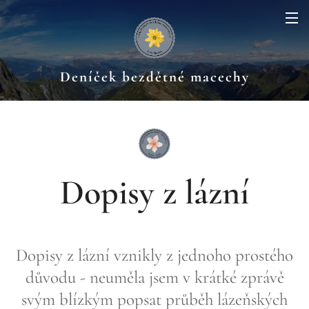
Deníček bezdětné macechy
Dopisy z lázní
Dopisy z lázní vznikly z jednoho prostého
důvodu - neuměla jsem v krátké zprávě
svým blízkým popsat průběh lázeňských