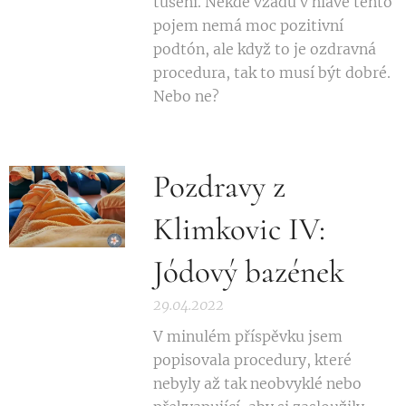
tušení. Někde vzadu v hlavě tento
pojem nemá moc pozitivní
podtón, ale když to je ozdravná
procedura, tak to musí být dobré.
Nebo ne?
Pozdravy z
Klimkovic IV:
Jódový bazének
29.04.2022
V minulém příspěvku jsem
popisovala procedury, které
nebyly až tak neobvyklé nebo