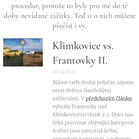
procedur, protože to byly pro mě do té
doby nevídané zážitky. Teď si o nich můžete
přečíst i vy.
Klimkovice vs.
Frantovky II.
06.04.2023
Máme tady druhý poločas zápasu
mezi dvěma lázeňskými
zařízeními. V
předchozím článku
vyhrály Frantovky nad
Klimkovicemi těsně 2:1. Dnes nás
čeká porovnat zbývající kategorie.
A těmi jsou samotná léčba,
procedury a personál, a nakonec