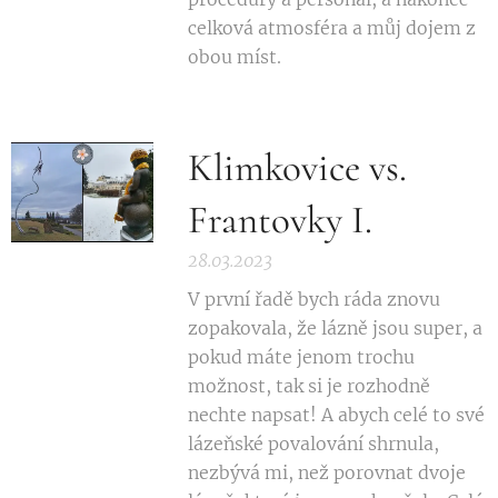
celková atmosféra a můj dojem z
obou míst.
Klimkovice vs.
Frantovky I.
28.03.2023
V první řadě bych ráda znovu
zopakovala, že lázně jsou super, a
pokud máte jenom trochu
možnost, tak si je rozhodně
nechte napsat! A abych celé to své
lázeňské povalování shrnula,
nezbývá mi, než porovnat dvoje