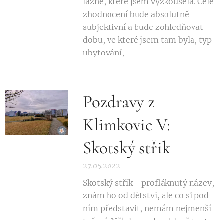
lázně, které jsem vyzkoušela. Celé
zhodnocení bude absolutně
subjektivní a bude zohledňovat
dobu, ve které jsem tam byla, typ
ubytování,...
Pozdravy z
Klimkovic V:
Skotský střik
27.05.2022
Skotský střik - profláknutý název,
znám ho od dětství, ale co si pod
ním představit, nemám nejmenší