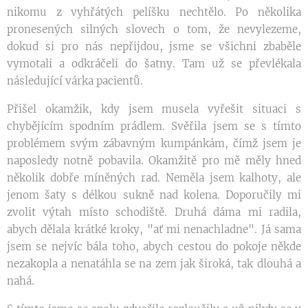
nikomu z vyhřátých pelíšku nechtělo. Po několika
pronesených silných slovech o tom, že nevylezeme,
dokud si pro nás nepřijdou, jsme se všichni zbaběle
vymotali a odkráčeli do šatny. Tam už se převlékala
následující várka pacientů.
Přišel okamžik, kdy jsem musela vyřešit situaci s
chybějícím spodním prádlem. Svěřila jsem se s tímto
problémem svým zábavným kumpánkám, čímž jsem je
naposledy notně pobavila. Okamžitě pro mě měly hned
několik dobře míněných rad. Neměla jsem kalhoty, ale
jenom šaty s délkou sukně nad kolena. Doporučily mi
zvolit výtah místo schodiště. Druhá dáma mi radila,
abych dělala krátké kroky, "ať mi nenachladne". Já sama
jsem se nejvíc bála toho, abych cestou do pokoje někde
nezakopla a nenatáhla se na zem jak široká, tak dlouhá a
nahá.