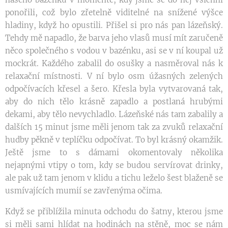
ponořili, což bylo zřetelně viditelné na snížené výšce
hladiny, když ho opustili. Přišel si pro nás pan lázeňský.
Tehdy mě napadlo, že barva jeho vlasů musí mít zaručeně
něco společného s vodou v bazénku, asi se v ní koupal už
mockrát. Každého zabalil do osušky a nasměroval nás k
relaxační místnosti. V ní bylo osm úžasných zelených
odpočívacích křesel a šero. Křesla byla vytvarovaná tak,
aby do nich tělo krásně zapadlo a postlaná hrubými
dekami, aby tělo nevychladlo. Lázeňské nás tam zabalily a
dalších 15 minut jsme měli jenom tak za zvuků relaxační
hudby pěkně v teplíčku odpočívat. To byl krásný okamžik.
Ještě jsme to s dámami okomentovaly několika
nejapnými vtipy o tom, kdy se budou servírovat drinky,
ale pak už tam jenom v klidu a tichu leželo šest blaženě se
usmívajících mumií se zavřenýma očima.
Když se přiblížila minuta odchodu do šatny, kterou jsme
si měli sami hlídat na hodinách na stěně, moc se nám