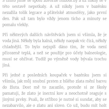
S tímto jsme se spolu zdvořile rozloučily a už nikdy se v
této sestavě nepotkaly. A už nikdy jsem v bazénku
nezažila tolik legrace a přátelské atmosféry, jako první
den. Pak už tam bylo vždy jenom ticho a minuty se
pomalu vlekly.
Při některých dalších návštěvách jsem si všimla, že je
voda jiná. Někdy byla kalná, někdy naopak víc čirá, někdy
chladnější. To bylo nejspíš dáno tím, že voda není
přirozeně teplá, a než se použije pro účely balneologie,
musí se ohřívat. Tudíž po výměně vody bývala trochu
jiná.
Při jedné z posledních koupaček v bazénku jsem si
všimla, jak můj snubní prsten z bílého zlata mění barvu
do žluta. Dost mě to zarazilo, protože si ze školy
pamatuji, že zlato je inertní kov a neochotně reaguje s
jinými prvky. Psali, že stříbro je nutné si sundat, aby se
nezabarvilo, ale o zlatu ani slovo. Co už, budu mít holt