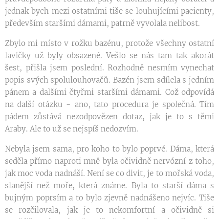
jednak bych mezi ostatními tiše se louhujícími pacienty,
především staršími dámami, patrně vyvolala nelibost.
Zbylo mi místo v rožku bazénu, protože všechny ostatní
lavičky už byly obsazené. Vešlo se nás tam tak akorát
šest, přišla jsem poslední. Rozhodně nesmím vynechat
popis svých spolulouhovačů. Bazén jsem sdílela s jedním
pánem a dalšími čtyřmi staršími dámami. Což odpovídá
na další otázku - ano, tato procedura je společná. Tím
pádem zůstává nezodpovězen dotaz, jak je to s těmi
Araby. Ale to už se nejspíš nedozvím.
Nebyla jsem sama, pro koho to bylo poprvé. Dáma, která
seděla přímo naproti mně byla očividně nervózní z toho,
jak moc voda nadnáší. Není se co divit, je to mořská voda,
slanější než moře, která známe. Byla to starší dáma s
bujným poprsím a to bylo zjevně nadnášeno nejvíc. Tiše
se rozčilovala, jak je to nekomfortní a očividně si