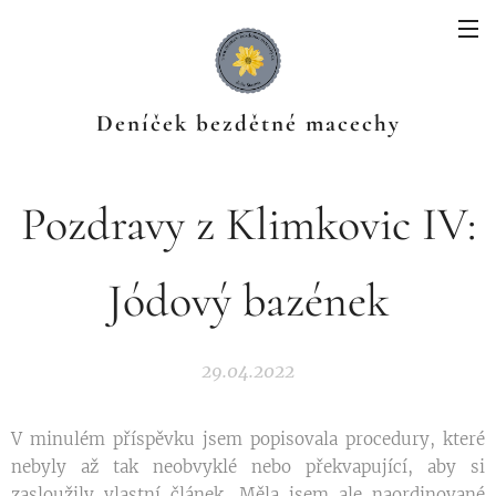
Deníček bezdětné macechy
Pozdravy z Klimkovic IV:
Jódový bazének
29.04.2022
V minulém příspěvku jsem popisovala procedury, které
nebyly až tak neobvyklé nebo překvapující, aby si
zasloužily vlastní článek. Měla jsem ale naordinované