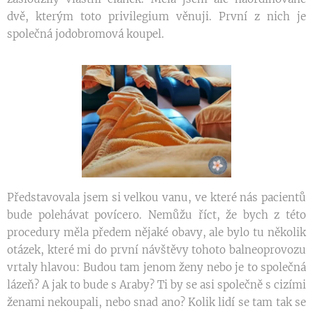
dvě, kterým toto privilegium věnuji. První z nich je
společná jodobromová koupel.
Představovala jsem si velkou vanu, ve které nás pacientů
bude polehávat povícero. Nemůžu říct, že bych z této
procedury měla předem nějaké obavy, ale bylo tu několik
otázek, které mi do první návštěvy tohoto balneoprovozu
vrtaly hlavou: Budou tam jenom ženy nebo je to společná
lázeň? A jak to bude s Araby? Ti by se asi společně s cizími
ženami nekoupali, nebo snad ano? Kolik lidí se tam tak se