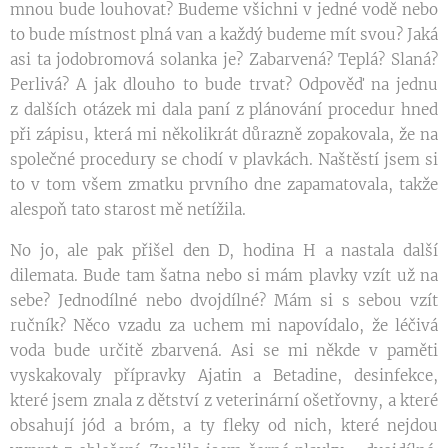
mnou bude louhovat? Budeme všichni v jedné vodě nebo
to bude místnost plná van a každý budeme mít svou? Jaká
asi ta jodobromová solanka je? Zabarvená? Teplá? Slaná?
Perlivá? A jak dlouho to bude trvat? Odpověď na jednu
z dalších otázek mi dala paní z plánování procedur hned
při zápisu, která mi několikrát důrazně zopakovala, že na
společné procedury se chodí v plavkách. Naštěstí jsem si
to v tom všem zmatku prvního dne zapamatovala, takže
alespoň tato starost mě netížila.
No jo, ale pak přišel den D, hodina H a nastala další
dilemata. Bude tam šatna nebo si mám plavky vzít už na
sebe? Jednodílné nebo dvojdílné? Mám si s sebou vzít
ručník? Něco vzadu za uchem mi napovídalo, že léčivá
voda bude určitě zbarvená. Asi se mi někde v paměti
vyskakovaly přípravky Ajatin a Betadine, desinfekce,
které jsem znala z dětství z veterinární ošetřovny, a které
obsahují jód a bróm, a ty fleky od nich, které nejdou