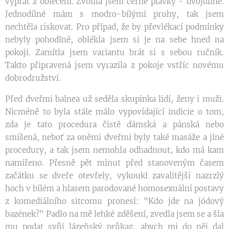
vyprat z oblečení. Zvolila jsem černé plavky - dvojdílné.
Jednodílné mám s modro-bílými pruhy, tak jsem
nechtěla riskovat. Pro případ, že by převlékací podmínky
nebyly pohodlné, oblékla jsem si je na sebe hned na
pokoji. Zamítla jsem variantu brát si s sebou ručník.
Takto připravená jsem vyrazila z pokoje vstříc novému
dobrodružství.
Před dveřmi balnea už seděla skupinka lidí, ženy i muži.
Nicméně to byla stále málo vypovídající indicie o tom,
zda je tato procedura čistě dámská a pánská nebo
smíšená, neboť za oněmi dveřmi byly také masáže a jiné
procedury, a tak jsem nemohla odhadnout, kdo má kam
namířeno. Přesně pět minut před stanoveným časem
začátku se dveře otevřely, vykoukl zavalitější nazrzlý
hoch v bílém a hlasem parodované homosexuální postavy
z komediálního sitcomu pronesl: "Kdo jde na jódový
bazének?" Padlo na mě lehké zděšení, zvedla jsem se a šla
mu podat svůj lázeňský průkaz, abych mi do něj dal