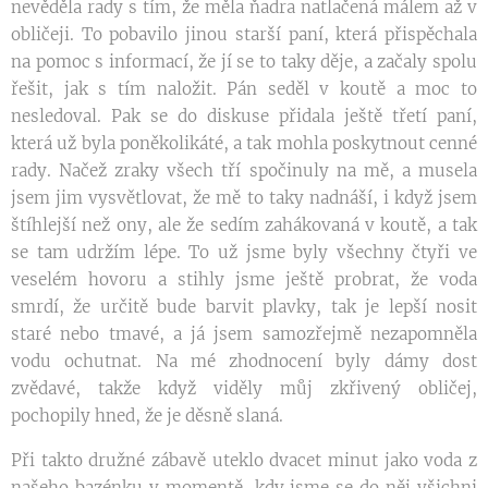
nevěděla rady s tím, že měla ňadra natlačená málem až v
obličeji. To pobavilo jinou starší paní, která přispěchala
na pomoc s informací, že jí se to taky děje, a začaly spolu
řešit, jak s tím naložit. Pán seděl v koutě a moc to
nesledoval. Pak se do diskuse přidala ještě třetí paní,
která už byla poněkolikáté, a tak mohla poskytnout cenné
rady. Načež zraky všech tří spočinuly na mě, a musela
jsem jim vysvětlovat, že mě to taky nadnáší, i když jsem
štíhlejší než ony, ale že sedím zahákovaná v koutě, a tak
se tam udržím lépe. To už jsme byly všechny čtyři ve
veselém hovoru a stihly jsme ještě probrat, že voda
smrdí, že určitě bude barvit plavky, tak je lepší nosit
staré nebo tmavé, a já jsem samozřejmě nezapomněla
vodu ochutnat. Na mé zhodnocení byly dámy dost
zvědavé, takže když viděly můj zkřivený obličej,
pochopily hned, že je děsně slaná.
Při takto družné zábavě uteklo dvacet minut jako voda z
našeho bazénku v momentě, kdy jsme se do něj všichni