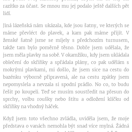
razítko za účast. Se mnou mu jej podalo ještě dalších pět
lidí.
Jiná lázeňská nám ukázala, kde jsou šatny, ve kterých se
máme převléct do plavek, a kam pak máme přijít. V
ženské šatně jsme se míjely s předchozím turnusem,
takže tam bylo poměrně těsno. Dobře jsem udělala, že
jsem měla plavky na sobě. V okamžiku, kdy jsem ukládala
oblečení do skříňky a spřádala plány, co pak udělám s
mokrými plavkami, mi došlo, že jsem sice na cestu do
bazénku výborně připravená, ale na cestu zpátky jsem
nepomyslela a nevzala si spodní prádlo. No co, to budu
řešit po koupeli. Teď se musím soustředit na přesun do
sprchy, volbu roušky nebo štítu a odložení klíčku od
skříňky na vhodný háček.
Když jsem toto všechno zvládla, uviděla jsem, že moje
představa o vanách nemohla být snad více mylná. Žádná