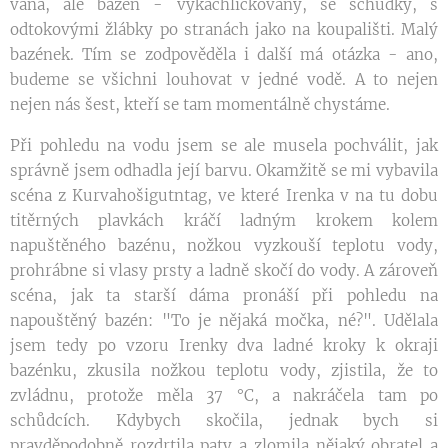
vana, ale bazén - vykachlíčkovaný, se schůdky, s
odtokovými žlábky po stranách jako na koupališti. Malý
bazének. Tím se zodpověděla i další má otázka - ano,
budeme se všichni louhovat v jedné vodě. A to nejen
nejen nás šest, kteří se tam momentálně chystáme.
Při pohledu na vodu jsem se ale musela pochválit, jak
správně jsem odhadla její barvu. Okamžitě se mi vybavila
scéna z Kurvahošigutntag, ve které Irenka v na tu dobu
titěrných plavkách kráčí ladným krokem kolem
napuštěného bazénu, nožkou vyzkouší teplotu vody,
prohrábne si vlasy prsty a ladně skočí do vody. A zároveň
scéna, jak ta starší dáma pronáší při pohledu na
napouštěný bazén: "To je nějaká močka, né?". Udělala
jsem tedy po vzoru Irenky dva ladné kroky k okraji
bazénku, zkusila nožkou teplotu vody, zjistila, že to
zvládnu, protože měla 37 °C, a nakráčela tam po
schůdcích. Kdybych skočila, jednak bych si
pravděpodobně rozdrtila paty a zlomila nějaký obratel a