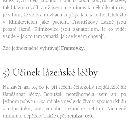
Když bych měla zhodnotit ducha obou pobytů celkově,
tak hlavní rozdíl, a už jsem to zmiňovala několikrát dřív,
je v tom, že ve Frantovkách si připadáte jako host, kdežto
v Klimkovicích jako pacient. Františkovy Lázně jsou
prostě lázně. Klimkovice jsou sanatorium. Je to vidět
všude - jak to tam vypadá, jak se k vám chovají.
Zde jednoznačně vyhrávají
Frantovky
.
5) Účinek lázeňské léčby
Na závěr asi to, co je při léčení čehokoliv nejdůležitější:
Úspěšnost léčby. Bohužel, neotěhotněla jsem ani po
jednom pobytu. Oba mi ale vnesly do života spoustu klidu
a odpočinku, ani jednoho rozhodně nelituji. Nicméně
miminko nepřišlo. Takže opět
remíza: 0:0
.