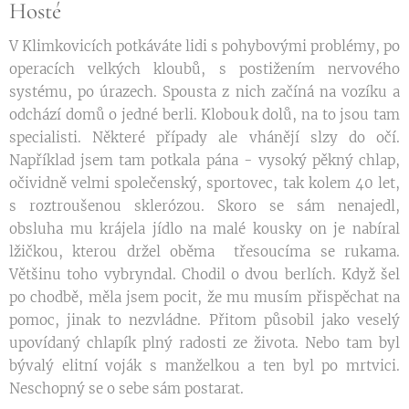
Hosté
V Klimkovicích potkáváte lidi s pohybovými problémy, po
operacích velkých kloubů, s postižením nervového
systému, po úrazech. Spousta z nich začíná na vozíku a
odchází domů o jedné berli. Klobouk dolů, na to jsou tam
specialisti. Některé případy ale vhánějí slzy do očí.
Například jsem tam potkala pána - vysoký pěkný chlap,
očividně velmi společenský, sportovec, tak kolem 40 let,
s roztroušenou sklerózou. Skoro se sám nenajedl,
obsluha mu krájela jídlo na malé kousky on je nabíral
lžičkou, kterou držel oběma třesoucíma se rukama.
Většinu toho vybryndal. Chodil o dvou berlích. Když šel
po chodbě, měla jsem pocit, že mu musím přispěchat na
pomoc, jinak to nezvládne. Přitom působil jako veselý
upovídaný chlapík plný radosti ze života. Nebo tam byl
bývalý elitní voják s manželkou a ten byl po mrtvici.
Neschopný se o sebe sám postarat.