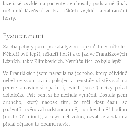
lázeňské zvyklé na pacienty se chovaly podstatně jinak
než milé lázeňské ve Františkách zvyklé na zahraniční
hosty.
Fyzioterapeuti
Za oba pobyty jsem potkala fyzioterapeutů hned několik.
Někteří byli lepší, někteří horší a to jak ve Františkových
Lázních, tak v Klimkovicích. Nemůžu říct, co bylo lepší.
Ve Františkách jsem narazila na jednoho, který očividně
nebyl se svou prací spokojen a neustále si stěžoval na
peníze a covidová opatření, cvičili jsme 3 cviky pořád
dokolečka. Pak jsem si ho nechala vyměnit. Dostala jsem
druhého, který naopak tím, že měl dost času, se
pacientům věnoval nadstandardně, mordoval mě i hodinu
(místo 20 minut), a když měl volno, ozval se a zdarma
přidal nějakou tu hodinu navíc.