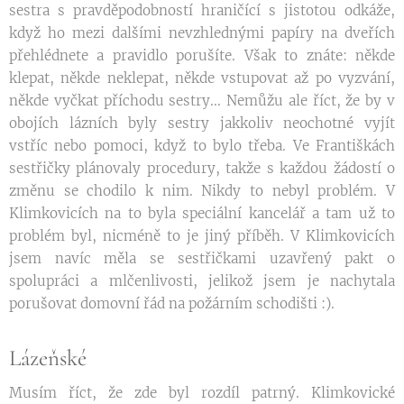
sestra s pravděpodobností hraničící s jistotou odkáže,
když ho mezi dalšími nevzhlednými papíry na dveřích
přehlédnete a pravidlo porušíte. Však to znáte: někde
klepat, někde neklepat, někde vstupovat až po vyzvání,
někde vyčkat příchodu sestry... Nemůžu ale říct, že by v
obojích lázních byly sestry jakkoliv neochotné vyjít
vstříc nebo pomoci, když to bylo třeba. Ve Františkách
sestřičky plánovaly procedury, takže s každou žádostí o
změnu se chodilo k nim. Nikdy to nebyl problém. V
Klimkovicích na to byla speciální kancelář a tam už to
problém byl, nicméně to je jiný příběh. V Klimkovicích
jsem navíc měla se sestřičkami uzavřený pakt o
spolupráci a mlčenlivosti, jelikož jsem je nachytala
porušovat domovní řád na požárním schodišti :).
Lázeňské
Musím říct, že zde byl rozdíl patrný. Klimkovické