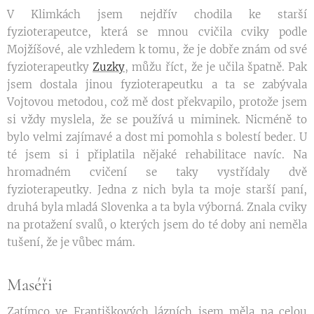
V Klimkách jsem nejdřív chodila ke starší
fyzioterapeutce, která se mnou cvičila cviky podle
Mojžíšové, ale vzhledem k tomu, že je dobře znám od své
fyzioterapeutky
Zuzky
, můžu říct, že je učila špatně. Pak
jsem dostala jinou fyzioterapeutku a ta se zabývala
Vojtovou metodou, což mě dost překvapilo, protože jsem
si vždy myslela, že se používá u miminek. Nicméně to
bylo velmi zajímavé a dost mi pomohla s bolestí beder. U
té jsem si i připlatila nějaké rehabilitace navíc. Na
hromadném cvičení se taky vystřídaly dvě
fyzioterapeutky. Jedna z nich byla ta moje starší paní,
druhá byla mladá Slovenka a ta byla výborná. Znala cviky
na protažení svalů, o kterých jsem do té doby ani neměla
tušení, že je vůbec mám.
Maséři
Zatímco ve Františkových lázních jsem měla na celou