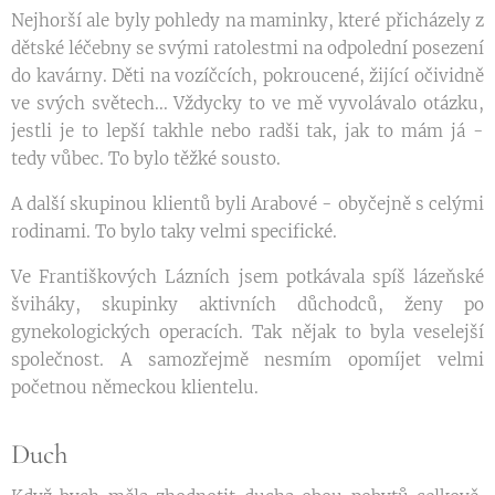
Nejhorší ale byly pohledy na maminky, které přicházely z
dětské léčebny se svými ratolestmi na odpolední posezení
do kavárny. Děti na vozíčcích, pokroucené, žijící očividně
ve svých světech... Vždycky to ve mě vyvolávalo otázku,
jestli je to lepší takhle nebo radši tak, jak to mám já -
tedy vůbec. To bylo těžké sousto.
A další skupinou klientů byli Arabové - obyčejně s celými
rodinami. To bylo taky velmi specifické.
Ve Františkových Lázních jsem potkávala spíš lázeňské
šviháky, skupinky aktivních důchodců, ženy po
gynekologických operacích. Tak nějak to byla veselejší
společnost. A samozřejmě nesmím opomíjet velmi
početnou německou klientelu.
Duch