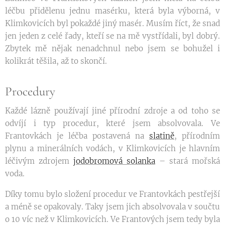
léčbu přidělenu jednu masérku, která byla výborná, v
Klimkovicích byl pokaždé jiný masér. Musím říct, že snad
jen jeden z celé řady, kteří se na mě vystřídali, byl dobrý.
Zbytek mě nějak nenadchnul nebo jsem se bohužel i
kolikrát těšila, až to skončí.
Procedury
Každé lázně používají jiné přírodní zdroje a od toho se
odvíjí i typ procedur, které jsem absolvovala. Ve
Frantovkách je léčba postavená na
slatině
, přírodním
plynu a minerálních vodách, v Klimkovicích je hlavním
léčivým zdrojem
jodobromová solanka
– stará mořská
voda.
Díky tomu bylo složení procedur ve Frantovkách pestřejší
a méně se opakovaly. Taky jsem jich absolvovala v součtu
o 10 víc než v Klimkovicích. Ve Frantových jsem tedy byla