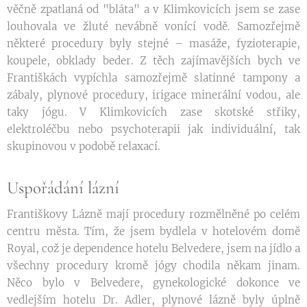
věčně zpatlaná od "bláta" a v Klimkovicích jsem se zase
louhovala ve žluté nevábně vonící vodě. Samozřejmě
některé procedury byly stejné – masáže, fyzioterapie,
koupele, obklady beder. Z těch zajímavějších bych ve
Františkách vypíchla samozřejmě slatinné tampony a
zábaly, plynové procedury, irigace minerální vodou, ale
taky jógu. V Klimkovicích zase skotské střiky,
elektroléčbu nebo psychoterapii jak individuální, tak
skupinovou v podobě relaxací.
Uspořádání lázní
Františkovy Lázně mají procedury rozmělněné po celém
centru města. Tím, že jsem bydlela v hotelovém domě
Royal, což je dependence hotelu Belvedere, jsem na jídlo a
všechny procedury kromě jógy chodila někam jinam.
Něco bylo v Belvedere, gynekologické dokonce ve
vedlejším hotelu Dr. Adler, plynové lázně byly úplně