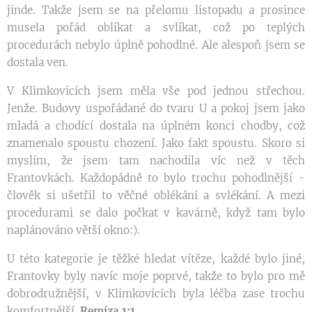
jinde. Takže jsem se na přelomu listopadu a prosince
musela pořád oblíkat a svlíkat, což po teplých
procedurách nebylo úplně pohodlné. Ale alespoň jsem se
dostala ven.
V Klimkovicích jsem měla vše pod jednou střechou.
Jenže. Budovy uspořádané do tvaru U a pokoj jsem jako
mladá a chodící dostala na úplném konci chodby, což
znamenalo spoustu chození. Jako fakt spoustu. Skoro si
myslím, že jsem tam nachodila víc než v těch
Frantovkách. Každopádně to bylo trochu pohodlnější -
člověk si ušetřil to věčné oblékání a svlékání. A mezi
procedurami se dalo počkat v kavárně, když tam bylo
naplánováno větší okno:).
U této kategorie je těžké hledat vítěze, každé bylo jiné,
Frantovky byly navíc moje poprvé, takže to bylo pro mě
dobrodružnější, v Klimkovicích byla léčba zase trochu
komfortnější.
Remíza 1:1
.