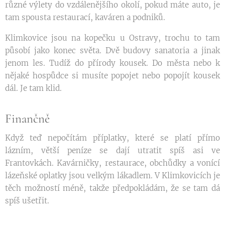
různé výlety do vzdálenějšího okolí, pokud máte auto, je
tam spousta restaurací, kaváren a podniků.
Klimkovice jsou na kopečku u Ostravy, trochu to tam
působí jako konec světa. Dvě budovy sanatoria a jinak
jenom les. Tudíž do přírody kousek. Do města nebo k
nějaké hospůdce si musíte popojet nebo popojít kousek
dál. Je tam klid.
Finančně
Když teď nepočítám příplatky, které se platí přímo
lázním, větší peníze se dají utratit spíš asi ve
Frantovkách. Kavárničky, restaurace, obchůdky a vonící
lázeňské oplatky jsou velkým lákadlem. V Klimkovicích je
těch možností méně, takže předpokládám, že se tam dá
spíš ušetřit.