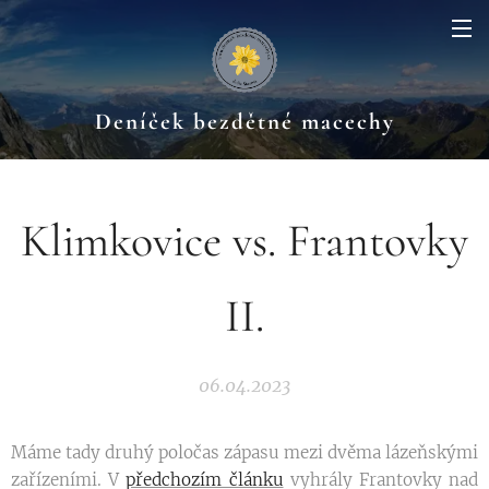
Deníček bezdětné macechy
Klimkovice vs. Frantovky
II.
06.04.2023
Máme tady druhý poločas zápasu mezi dvěma lázeňskými
zařízeními. V
předchozím článku
vyhrály Frantovky nad