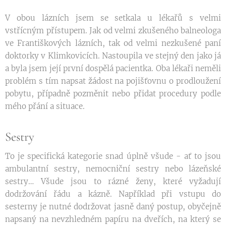
V obou lázních jsem se setkala u lékařů s velmi
vstřícným přístupem. Jak od velmi zkušeného balneologa
ve Františkových lázních, tak od velmi nezkušené paní
doktorky v Klimkovicích. Nastoupila ve stejný den jako já
a byla jsem její první dospělá pacientka. Oba lékaři neměli
problém s tím napsat žádost na pojišťovnu o prodloužení
pobytu, případně pozměnit nebo přidat procedury podle
mého přání a situace.
Sestry
To je specifická kategorie snad úplně všude - ať to jsou
ambulantní sestry, nemocniční sestry nebo lázeňské
sestry… Všude jsou to rázné ženy, které vyžadují
dodržování řádu a kázně. Například při vstupu do
sesterny je nutné dodržovat jasně daný postup, obyčejně
napsaný na nevzhledném papíru na dveřích, na který se