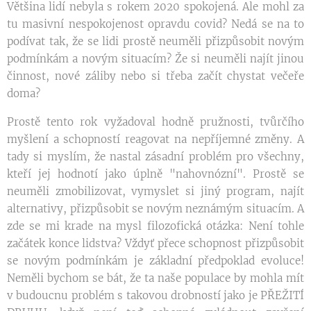
Většina lidí nebyla s rokem 2020 spokojená. Ale mohl za
tu masivní nespokojenost opravdu covid? Nedá se na to
podívat tak, že se lidi prostě neuměli přizpůsobit novým
podmínkám a novým situacím? Že si neuměli najít jinou
činnost, nové záliby nebo si třeba začít chystat večeře
doma?
Prostě tento rok vyžadoval hodně pružnosti, tvůrčího
myšlení a schopností reagovat na nepříjemné změny. A
tady si myslím, že nastal zásadní problém pro všechny,
kteří jej hodnotí jako úplně "nahovnózní". Prostě se
neuměli zmobilizovat, vymyslet si jiný program, najít
alternativy, přizpůsobit se novým neznámým situacím. A
zde se mi krade na mysl filozofická otázka: Není tohle
začátek konce lidstva? Vždyť přece schopnost přizpůsobit
se novým podmínkám je základní předpoklad evoluce!
Neměli bychom se bát, že ta naše populace by mohla mít
v budoucnu problém s takovou drobností jako je PŘEŽITÍ