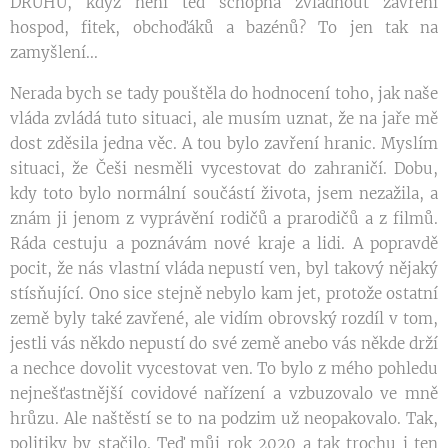
DRUHU, když není teď schopná zvládnout zavření
hospod, fitek, obchoďáků a bazénů? To jen tak na
zamyšlení...
Nerada bych se tady pouštěla do hodnocení toho, jak naše
vláda zvládá tuto situaci, ale musím uznat, že na jaře mě
dost zděsila jedna věc. A tou bylo zavření hranic. Myslím
situaci, že Češi nesměli vycestovat do zahraničí. Dobu,
kdy toto bylo normální součástí života, jsem nezažila, a
znám ji jenom z vyprávění rodičů a prarodičů a z filmů.
Ráda cestuju a poznávám nové kraje a lidi. A popravdě
pocit, že nás vlastní vláda nepustí ven, byl takový nějaký
stísňující. Ono sice stejně nebylo kam jet, protože ostatní
země byly také zavřené, ale vidím obrovský rozdíl v tom,
jestli vás někdo nepustí do své země anebo vás někde drží
a nechce dovolit vycestovat ven. To bylo z mého pohledu
nejnešťastnější covidové nařízení a vzbuzovalo ve mně
hrůzu. Ale naštěstí se to na podzim už neopakovalo. Tak,
politiky by stačilo. Teď můj rok 2020 a tak trochu i ten