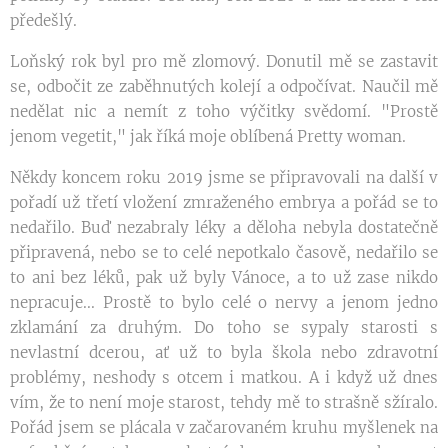
předešlý.
Loňský rok byl pro mě zlomový. Donutil mě se zastavit
se, odbočit ze zaběhnutých kolejí a odpočívat. Naučil mě
nedělat nic a nemít z toho výčitky svědomí. "Prostě
jenom vegetit," jak říká moje oblíbená Pretty woman.
Někdy koncem roku 2019 jsme se připravovali na další v
pořadí už třetí vložení zmraženého embrya a pořád se to
nedařilo. Buď nezabraly léky a děloha nebyla dostatečně
připravená, nebo se to celé nepotkalo časově, nedařilo se
to ani bez léků, pak už byly Vánoce, a to už zase nikdo
nepracuje... Prostě to bylo celé o nervy a jenom jedno
zklamání za druhým. Do toho se sypaly starosti s
nevlastní dcerou, ať už to byla škola nebo zdravotní
problémy, neshody s otcem i matkou. A i když už dnes
vím, že to není moje starost, tehdy mě to strašně sžíralo.
Pořád jsem se plácala v začarovaném kruhu myšlenek na