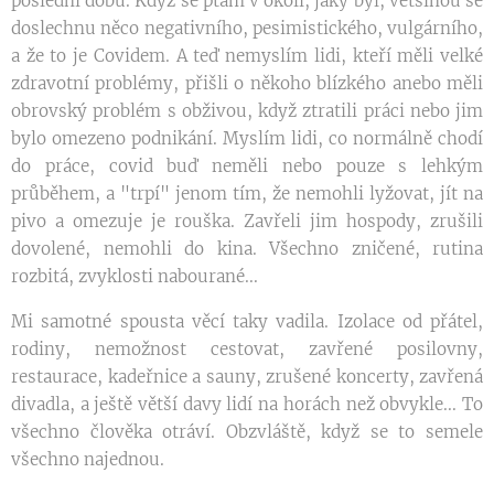
poslední dobu. Když se ptám v okolí, jaký byl, většinou se
doslechnu něco negativního, pesimistického, vulgárního,
a že to je Covidem. A teď nemyslím lidi, kteří měli velké
zdravotní problémy, přišli o někoho blízkého anebo měli
obrovský problém s obživou, když ztratili práci nebo jim
bylo omezeno podnikání. Myslím lidi, co normálně chodí
do práce, covid buď neměli nebo pouze s lehkým
průběhem, a "trpí" jenom tím, že nemohli lyžovat, jít na
pivo a omezuje je rouška. Zavřeli jim hospody, zrušili
dovolené, nemohli do kina. Všechno zničené, rutina
rozbitá, zvyklosti nabourané...
Mi samotné spousta věcí taky vadila. Izolace od přátel,
rodiny, nemožnost cestovat, zavřené posilovny,
restaurace, kadeřnice a sauny, zrušené koncerty, zavřená
divadla, a ještě větší davy lidí na horách než obvykle... To
všechno člověka otráví. Obzvláště, když se to semele
všechno najednou.