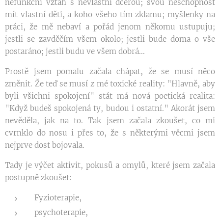
nefunkční vztah s nevlastní dcerou; svou neschopnost
mít vlastní děti, a koho všeho tím zklamu; myšlenky na
práci, že mě nebaví a pořád jenom někomu ustupuju;
jestli se zavděčím všem okolo; jestli bude doma o vše
postaráno; jestli budu ve všem dobrá...
Prostě jsem pomalu začala chápat, že se musí něco
změnit. Že teď se musí z mé toxické reality: "Hlavně, aby
byli všichni spokojení" stát má nová poetická realita:
"Když budeš spokojená ty, budou i ostatní." Akorát jsem
nevěděla, jak na to. Tak jsem začala zkoušet, co mi
cvrnklo do nosu i přes to, že s některými věcmi jsem
nejprve dost bojovala.
Tady je výčet aktivit, pokusů a omylů, které jsem začala
postupně zkoušet:
Fyzioterapie,
psychoterapie,