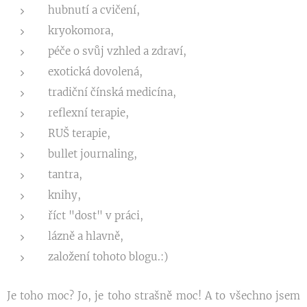
hubnutí a cvičení,
kryokomora,
péče o svůj vzhled a zdraví,
exotická dovolená,
tradiční čínská medicína,
reflexní terapie,
RUŠ terapie,
bullet journaling,
tantra,
knihy,
říct "dost" v práci,
lázně a hlavně,
založení tohoto blogu.:)
Je toho moc? Jo, je toho strašně moc! A to všechno jsem