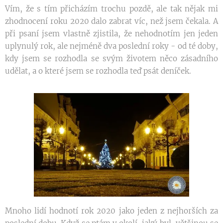
Vím, že s tím přicházím trochu pozdě, ale tak nějak mi
zhodnocení roku 2020 dalo zabrat víc, než jsem čekala. A
při psaní jsem vlastně zjistila, že nehodnotím jen jeden
uplynulý rok, ale nejméně dva poslední roky - od té doby,
kdy jsem se rozhodla se svým životem něco zásadního
udělat, a o které jsem se rozhodla teď psát deníček.
Mnoho lidí hodnotí rok 2020 jako jeden z nejhorších za