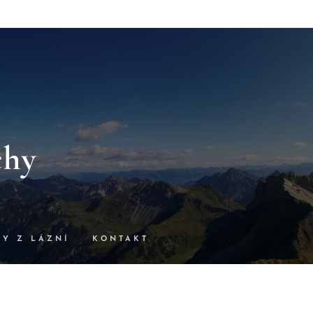
chy
SY Z LÁZNÍ
KONTAKT