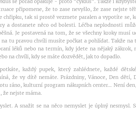
klus se pořád opakuje - proto "cyklus". Takže i kdybyste
uace připomene, že to zase nevyšlo, že zase nejste t
 chřipku, tak si prostě vezmete paralen a vypotíte se, k
dry a dostanete něco od bolesti. Léčba neplodnosti můž
ěšná. Je postavená na tom, že se všechny kroky musí ud
 na tu pravou chvíli musíte počkat a pohlídat. Takže na 
braní léků nebo na termín, kdy jdete na nějaký zákrok,
ebo na chvíli, kdy se máte dozvědět, jak to dopadlo.
potkáte, každý pupek, který zahlédnete, každé dětsk
íná, že vy dítě nemáte. Prázdniny, Vánoce, Den dětí,
otu ráno, kulturní program nákupních center… Není den,
, že nejste máma.
slet. A snažit se na něco nemyslet je úplný nesmysl. 