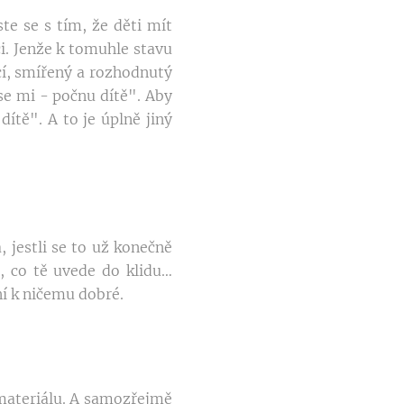
te se s tím, že děti mít
i. Jenže k tomuhle stavu
cí, smířený a rozhodnutý
 se mi - počnu dítě". Aby
ítě". A to je úplně jiný
 jestli se to už konečně
o, co tě uvede do klidu…
ní k ničemu dobré.
 materiálu. A samozřejmě