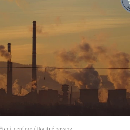
čtení, není pro útlocitné povahy.