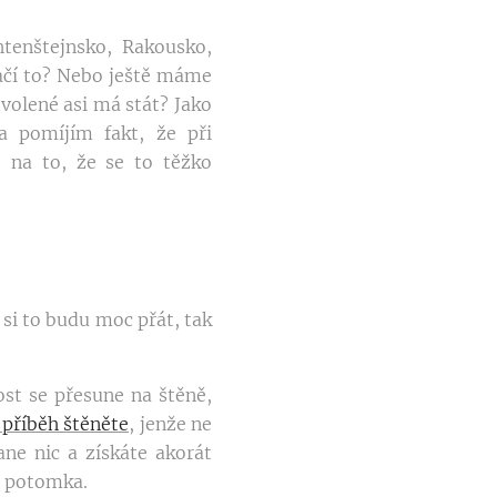
chtenštejnsko, Rakousko,
tačí to? Nebo ještě máme
ovolené asi má stát? Jako
 pomíjím fakt, že při
na to, že se to těžko
si to budu moc přát, tak
ost se přesune na štěně,
příběh štěněte
, jenže ne
ane nic a získáte akorát
t potomka.