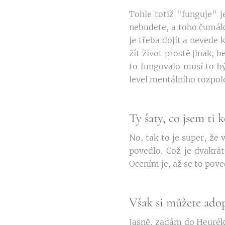
Tohle totiž "funguje" j
nebudete, a toho čumáka
je třeba dojít a nevede
žít život prostě jinak, 
to fungovalo musí to bý
level mentálního rozpol
Ty šaty, co jsem ti k
No, tak to je super, že
povedlo. Což je dvakrát
Ocením je, až se to pove
Však si můžete adop
Jasně, zadám do Heuréky