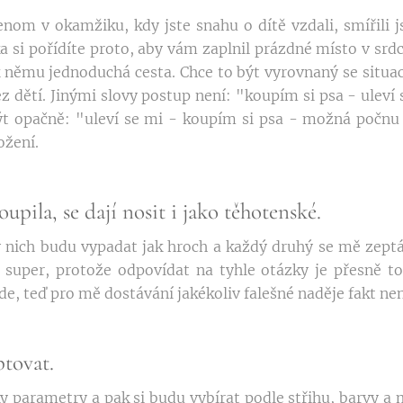
enom v okamžiku, kdy jste snahu o dítě vzdali, smířili js
 si pořídíte proto, aby vám zaplnil prázdné místo v srdc
 k němu jednoduchá cesta. Chce to být vyrovnaný se situa
bez dětí. Jinými slovy postup není: "koupím si psa - uleví
t opačně: "uleví se mi - koupím si psa - možná počnu d
ožení.
oupila, se dají nosit i jako těhotenské.
 v nich budu vypadat jak hroch a každý druhý se mě zeptá,
 super, protože odpovídat na tyhle otázky je přesně t
de, teď pro mě dostávání jakékoliv falešné naděje fakt ne
tovat.
 parametry a pak si budu vybírat podle střihu, barvy a