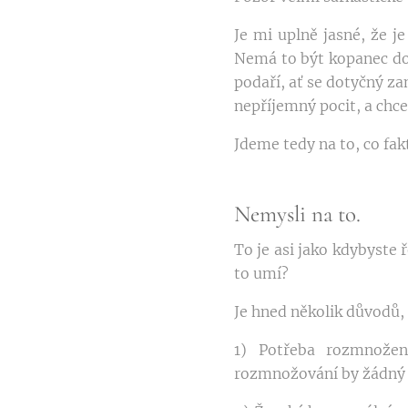
Je mi uplně jasné, že 
Nemá to být kopanec do 
podaří, ať se dotyčný za
nepříjemný pocit, a chce
Jdeme tedy na to, co fa
Nemysli na to.
To je asi jako kdybyste 
to umí?
Je hned několik důvodů,
1) Potřeba rozmnožen
rozmnožování by žádný ž