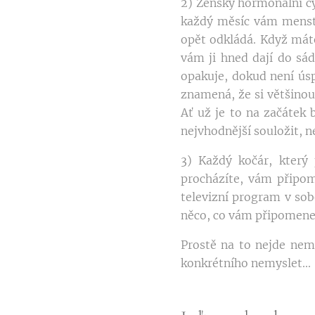
2) Ženský hormonální cy
každý měsíc vám menstr
opět odkládá. Když máte
vám ji hned dají do sá
opakuje, dokud není úsp
znamená, že si většinou
Ať už je to na začátek 
nejvhodnější souložit, n
3) Každý kočár, který 
procházíte, vám připom
televizní program v sob
něco, co vám připomene
Prostě na to nejde nemy
konkrétního nemyslet...