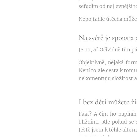
seřadím od nejlevnějšíh
Nebo tahle útěcha může 
Na světě je spousta
Je no, a? Očividně tím 
Objektivně, nějaká for
Není to ale cesta k tomu
nekomentuju složitost a
I bez dětí můžete ží
Fakt? A čím ho naplním
bližním… Ale pokud se s
Ještě jsem k téhle alte