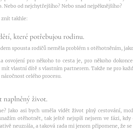
o. Nebo od nejchytřejšího? Nebo snad nejpěknějšího?
znít takhle:
 dětí, které potřebujou rodinu.
pádem spousta rodičů neměla problém s otěhotněním, jak
ma osvojení pro někoho to cesta je, pro někoho dokonce
 mít vlastní dítě s vlastním partnerem. Takže ne pro každé
 náročnost celého procesu.
t naplněný život.
e? Jako asi bych uměla vidět život plný cestování, mo
nažím otěhotnět, tak ještě nejspíš nejsem ve fázi, kdy 
rnativě neuzrála, a taková rada mi jenom připomene, že se