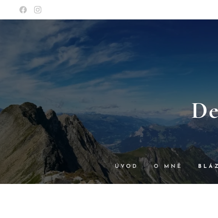
De
ÚVOD
O MNĚ
BLÁ