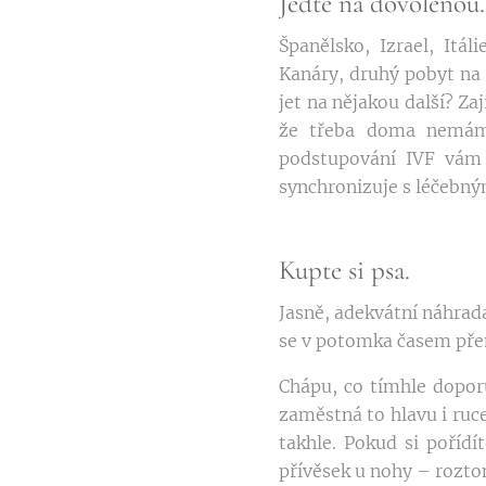
Jeďte na dovolenou.
Španělsko, Izrael, Itál
Kanáry, druhý pobyt na 
jet na nějakou další? Za
že třeba doma nemáme
podstupování IVF vám
synchronizuje s léčebn
Kupte si psa.
Jasně, adekvátní náhrad
se v potomka časem př
Chápu, co tímhle doporu
zaměstná to hlavu i ruce
takhle. Pokud si pořídí
přívěsek u nohy – rozto