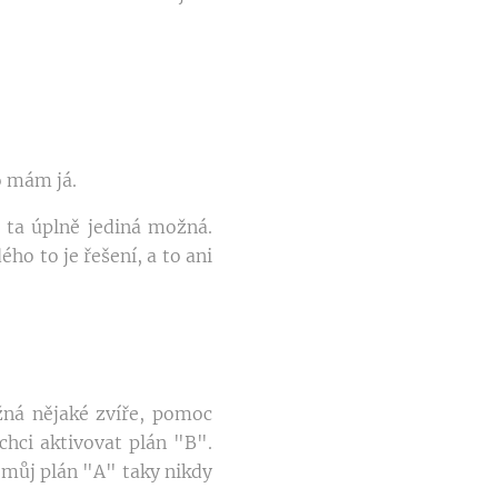
o mám já.
 ta úplně jediná možná.
ho to je řešení, a to ani
žná nějaké zvíře, pomoc
chci aktivovat plán "B".
 můj plán "A" taky nikdy