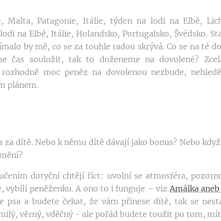
ie, Malta, Patagonie, Itálie, týden na lodi na Elbě, Li
lodi na Elbě, Itálie, Holandsko, Portugalsko, Švédsko. S
jímalo by mě, co se za touhle radou skrývá. Co se na té d
 čas souložit, tak to doženeme na dovolené? Zcela
 rozhodně moc peněz na dovolenou nezbude, nehledě 
ým plánem.
a za dítě. Nebo k němu dítě dávají jako bonus? Nebo když 
emění?
čením dotyční chtějí říct: uvolní se atmosféra, pozorn
, vybílí peněženku. A ono to i funguje – viz
Amálka aneb 
te psa a budete čekat, že vám přinese dítě, tak se nest
milý, věrný, vděčný - ale pořád budete toužit po tom, mí