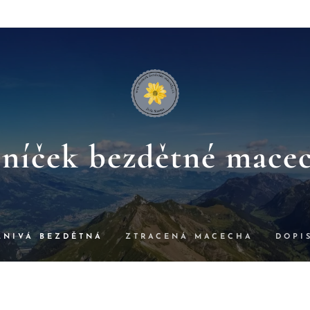
níček bezdětné mace
ZNIVÁ BEZDĚTNÁ
ZTRACENÁ MACECHA
DOPI