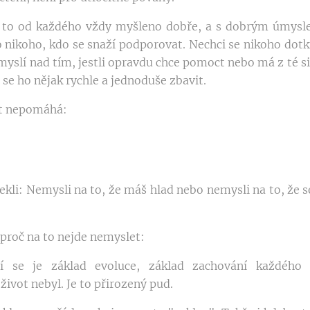
je to od každého vždy myšleno dobře, a s dobrým úmys
nikoho, kdo se snaží podporovat. Nechci se nikoho dotk
myslí nad tím, jestli opravdu chce pomoct nebo má z té si
 se ho nějak rychle a jednoduše zbavit.
kt nepomáhá:
řekli: Nemysli na to, že máš hlad nebo nemysli na to, že se
 proč na to nejde nemyslet:
í se je základ evoluce, základ zachování každého 
ivot nebyl. Je to přirozený pud.