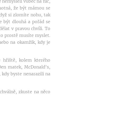
 nemysleli vůbec na nic,
ěhotná, že být mámou se
dyž si zlomíte nohu, tak
e být dlouhá a pořád se
ělat v pravou chvíli. To
to prostě musíte myslet.
 nebo na okamžik, kdy je
é hřiště, kolem kterého
 Den matek, McDonald's,
 kdy byste nenarazili na
Schválně, zkuste na něco